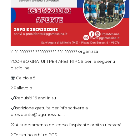
?
??
????????
???????????
???
???????
organizza
?
CORSO GRATUITI PER ARBITRI PGS
per le seguenti
discipline:
Calcio a 5
?
Pallavolo
Requisiti 16 anni in su
Iscrizione gratuita per info scrivere a
presidente@pgsmessina.it
??
Al superamento del corso l’aspirante arbitro riceverà:
?
Tesserino arbitro PGS