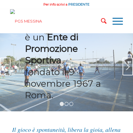
“POLISPORTIVE
Per info scrivi a
PRESIDENTE
GIOVANILI
SALESIANE”
è un
Ente di
Promozione
Sportiva
Succ
fondato il 9
novembre 1967 a
Roma.
1
2
3
Il gioco è spontaneità, libera la gioia, allena