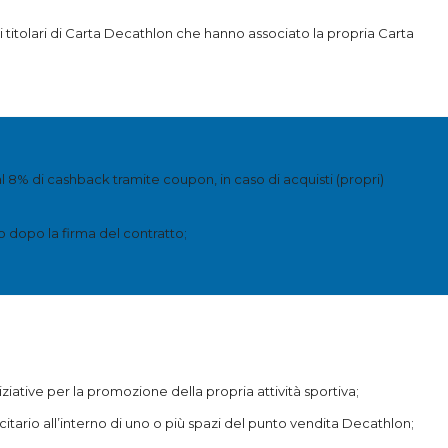
i titolari di Carta Decathlon che hanno associato la propria Carta
al 8% di cashback tramite coupon, in caso di acquisti (propri)
o dopo la firma del contratto;
iative per la promozione della propria attività sportiva;
itario all’interno di uno o più spazi del punto vendita Decathlon;