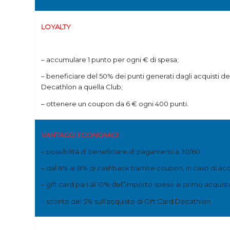
LOYALTY
– accumulare 1 punto per ogni € di spesa;
– beneficiare del 50% dei punti generati dagli acquisti de
Decathlon a quella Club;
– ottenere un coupon da 6 € ogni 400 punti.
VANTAGGI ECONOMICI
– possibilità di beneficiare di pagamenti a 30/60
– dal 6% al 8% di cashback tramite coupon, in caso di acqu
– gift card pari al 10% dell’importo speso al primo acquist
– sconto del 5% sull’acquisto di Gift Card Decathlon