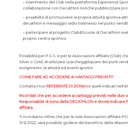
– inserimento del Club nella piattaforma Esperienza Sport
collaborazione con Decathlon nonché pubblicizzare propri
– possibilità di promuovere la propria attività sportiva at
decathlon e messaggio radio trasmesso nel punto vendit
– partecipare al progetto Club&Scuole di Decathlon realizza
proprio centro sportivo.
Possibilità per P.G.S. e per le Associazioni affiliate (Club)
Silver o Gold, di utilizzare i parcheggi/square dei punti ven
svolgimento di attività ed eventi sportivi.
COME FARE AD ACCEDERE AI VANTAGGI PREVISTI?
Contatta il tuo
REFERENTE DI ZONA
tra quelli indicati nell
Ricordati che per accedere ai vantaggi previsti nelle due o
Responsabile di zona della DECATHLON e dovrai indicare PG
affiliata.
Ti ricordiamo infine che per le sole Associazioni affiliate 
31.12.2022, sarà possibile godere del beneficio della dilazi