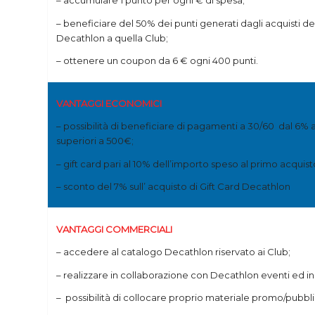
– accumulare 1 punto per ogni € di spesa;
– beneficiare del 50% dei punti generati dagli acquisti de
Decathlon a quella Club;
– ottenere un coupon da 6 € ogni 400 punti.
VANTAGGI ECONOMICI
– possibilità di beneficiare di pagamenti a 30/60 dal 6% 
superiori a 500€;
– gift card pari al 10% dell’importo speso al primo acquist
– sconto del 7% sull’ acquisto di Gift Card Decathlon
VANTAGGI COMMERCIALI
– accedere al catalogo Decathlon riservato ai Club;
– realizzare in collaborazione con Decathlon eventi ed iniz
– possibilità di collocare proprio materiale promo/pubblic