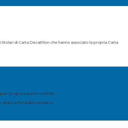
i titolari di Carta Decathlon che hanno associato la propria Carta
isti (propri) superiori a 500€;
o dopo la firma del contratto;