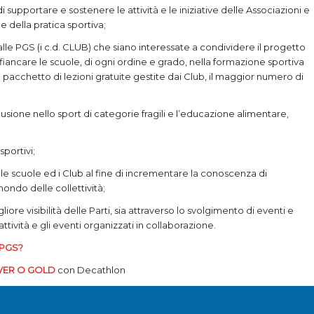
di supportare e sostenere le attività e le iniziative delle Associazioni e
 della pratica sportiva;
 alle PGS (i c.d. CLUB) che siano interessate a condividere il progetto
ffiancare le scuole, di ogni ordine e grado, nella formazione sportiva
pacchetto di lezioni gratuite gestite dai Club, il maggior numero di
nclusione nello sport di categorie fragili e l’educazione alimentare,
sportivi;
e scuole ed i Club al fine di incrementare la conoscenza di
ondo delle collettività;
liore visibilità delle Parti, sia attraverso lo svolgimento di eventi e
ttività e gli eventi organizzati in collaborazione.
 PGS?
LVER O GOLD
con Decathlon