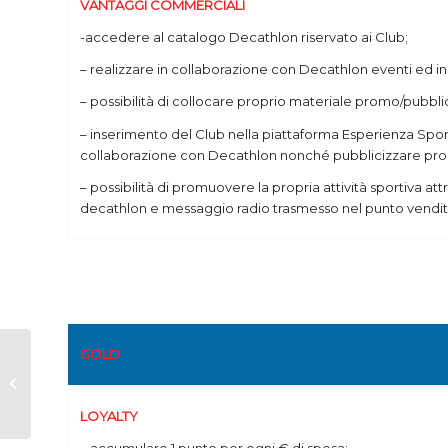
VANTAGGI COMMERCIALI
-accedere al catalogo Decathlon riservato ai Club;
– realizzare in collaborazione con Decathlon eventi ed iniz
– possibilità di collocare proprio materiale promo/pubblic
– inserimento del Club nella piattaforma Esperienza Sport
collaborazione con Decathlon nonché pubblicizzare propr
– possibilità di promuovere la propria attività sportiva at
decathlon e messaggio radio trasmesso nel punto vendit
GOLD
Comunicato Ufficiale
Provinciale n. 2
del
04-11-2022
LOYALTY