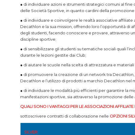
● di individuare azioni e strumenti strategici comuni al fine 
delle Società Sportive, in quanto cardini della promozione e
● di individuare e coinvolgere le realtà associative affiliate
Decathlon e la sua mission, offrendo loro l’opportunità di a
degli studenti, facendo conoscere e provare, attraverso un 
discipline sportive;
● di sensibilizzare gli studenti su tematiche sociali quali l’i
durante le lezioni gestite dai Club;
● di aiutare le scuole nella scelta di attrezzatura e materiali 
● di promuovere la creazione di un network tra Decathlon, l
Decathlon e l’utilizzo di prodotti a marchio Decathlon nel m
● di individuare le modalità più efficienti per garantire la mig
manifestazioni sportive, sia attraverso la promozione delle a
QUALI SONO I VANTAGGI PER LE ASSOCIAZIONI AFFILIATE
sottoscrivere contratti di collaborazione nelle
OPZIONI SI
SILVER