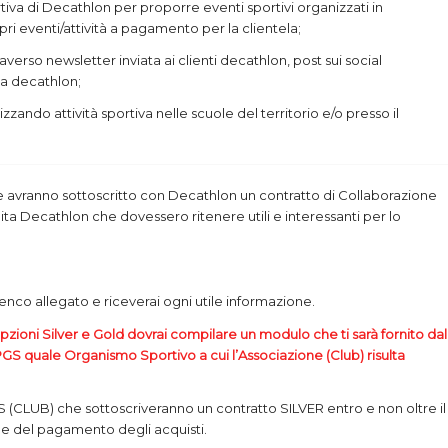
iva di Decathlon per proporre eventi sportivi organizzati in
 eventi/attività a pagamento per la clientela;
traverso newsletter inviata ai clienti decathlon, post sui social
a decathlon;
ndo attività sportiva nelle scuole del territorio e/o presso il
 che avranno sottoscritto con Decathlon un contratto di Collaborazione
dita Decathlon che dovessero ritenere utili e interessanti per lo
’elenco allegato e riceverai ogni utile informazione.
pzioni Silver e Gold dovrai compilare un modulo che ti sarà fornito dal
S quale Organismo Sportivo a cui l’Associazione (Club) risulta
PGS (CLUB) che sottoscriveranno un contratto SILVER entro e non oltre il
one del pagamento degli acquisti.